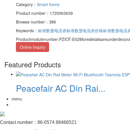
Category：
Smart home
Product number：1720063639
Browse number：386
Keywords：
标准数显电流表
标准数显电流表价格
标准数显电流
Productmodulenumber:PZIOT-E02Moredetailsareunderdecorat
Online Inquiry
Featured Products
Peacefair AC Din Rai...
menu
Contact number：86-0574 88466521