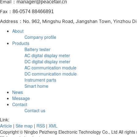
Email
：manager@peacefair.cn
Fax
：86-0574 88466891
Address
No. 962, Mingshu Road, Jiangshan Town, Yinzhou Dist
：
About
Company profile
Products
Battery tester
AC digital display meter
DC digital display meter
AC communication module
DC communication module
Instrument parts
Smart home
News
Message
Contact
Contact us
Link:
Article
|
Site map
|
RSS
|
XML
Copyright © Ningbo Peizheng Electronic Technology Co., Ltd All righ