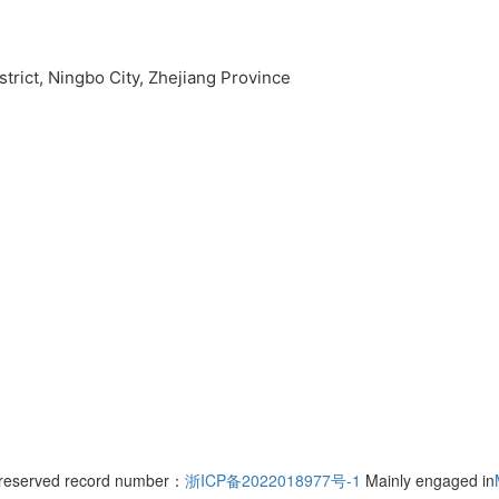
rict, Ningbo City, Zhejiang Province
ts reserved record number：
浙ICP备2022018977号-1
Mainly engaged in